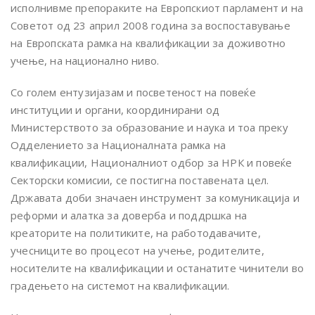
исполнивме препораките на Европскиот парламент и на
Советот од 23 април 2008 година за воспоставување
на Европската рамка на квалификации за доживотно
учење, на национално ниво.
Со голем ентузијазам и посветеност на повеќе
институции и органи, координирани од
Министерството за образование и наука и тоа преку
Одделението за Националната рамка на
квалификации, Националниот одбор за НРК и повеќе
Секторски комисии, се постигна поставената цел.
Државата доби значаен инструмент за комуникација и
реформи и алатка за доверба и поддршка на
креаторите на политиките, на работодавачите,
учесниците во процесот на учење, родителите,
носителите на квалификации и останатите чинители во
градењето на системот на квалификации.