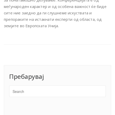
за понатамошно делување. Конференцијата е од
меѓународен карактер и од особена важност ќе биде
сите ние заедно да ги слушнеме искуствата и
препораките на истакнати експерти од областа, од
земјите во Европската Унија.
Пребарувај