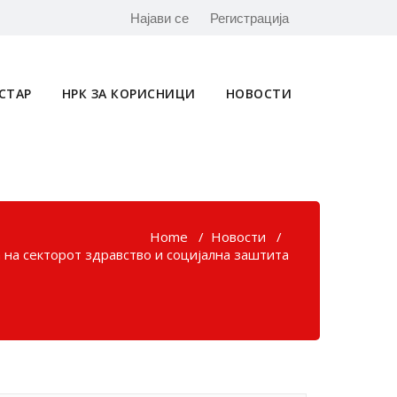
Најави се
Регистрација
СТАР
НРК ЗА КОРИСНИЦИ
НОВОСТИ
Home
/
Новости
/
 на секторот здравство и социјална заштита