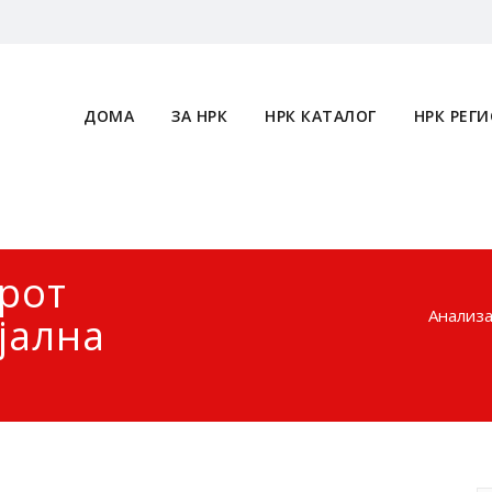
ДОМА
ЗА НРК
НРК КАТАЛОГ
НРК РЕГИ
орот
Анализа
јална