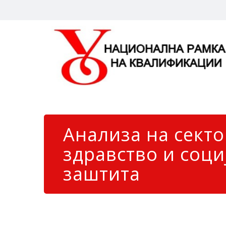
Анализа на сект
здравство и соци
заштита