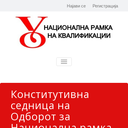
Најави се
Регистрација
TOGGLE
NAVIGATION
Конститутивна
седница на
Одборот за
Национална рамка