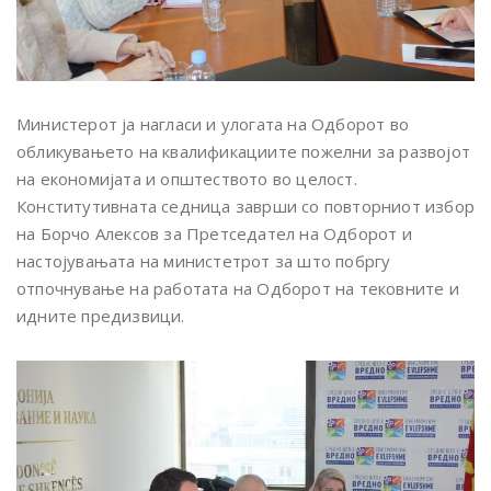
Министерот ја нагласи и улогата на Одборот во
обликувањето на квалификациите пожелни за развојот
на економијата и општеството во целост.
Конститутивната седница заврши со повторниот избор
на Борчо Алексов за Претседател на Одборот и
настојувањата на министетрот за што побргу
отпочнување на работата на Одборот на тековните и
идните предизвици.