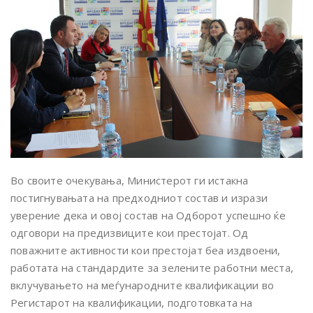
Во своите очекувања, Министерот ги истакна
постигнувањата на предходниот состав и изрази
уверение дека и овој состав на Одборот успешно ќе
одговори на предизвиците кои престојат. Од
поважните активности кои престојат беа издвоени,
работата на стандардите за зелените работни места,
вклучувањето на меѓународните квалификации во
Регистарот на квалификации, подготовката на